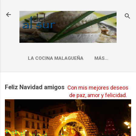
Ir al contenido principal
LA COCINA MALAGUEÑA
MÁS…
INDICE RECETAS
Feliz Navidad amigos
Con mis mejores deseos
de paz, amor y felicidad.