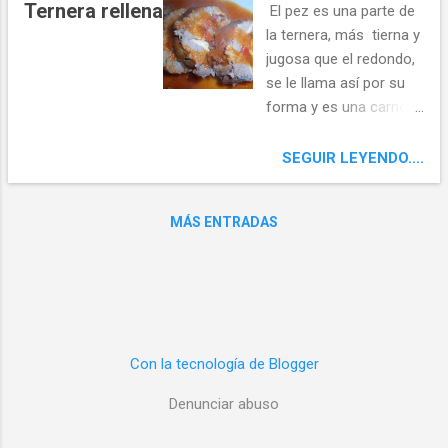
r
Ternera rellena
El pez es una parte de
a
la ternera, más tierna y
d
jugosa que el redondo,
a
se le llama así por su
s
forma y es una carne
ideal para rellenar, para
mechar o para
SEGUIR LEYENDO....
empanar, El pez
considerado carne de
MÁS ENTRADAS
Primera B está situado
en la parte lateral
anterior de la espaldilla ,
en la paletilla junto a la
llana, también es
conocida como
Con la tecnología de Blogger
"redondo de la espalda"
o solomillo falso.
Denunciar abuso
Ingredientes: Pez de
ternera 3 huevos