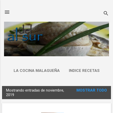
Ir al contenido principal
LA COCINA MALAGUEÑA
INDICE RECETAS
Mostrando entradas de noviembre,
MOSTRAR TODO
E
2019
n
t