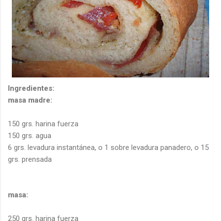
Ingredientes:
masa madre:
150
grs
.
harina fuerza
150
grs
. agua
6
grs
. levadura instantánea, o 1 sobre levadura panadero, o 15
grs
. prensada
masa:
250
grs
.
harina fuerza