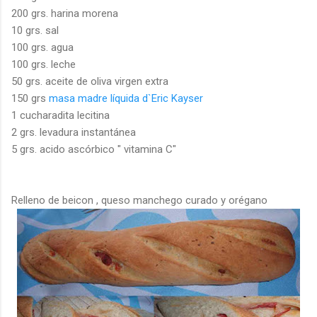
200
grs
. harina morena
10
grs
. sal
100
grs
. agua
100
grs
. leche
50
grs
. aceite de oliva virgen extra
150
grs
masa madre líquida d`
Eric
Kayser
1
cucharadita
lecitina
2
grs
. levadura instantánea
5
grs
.
acido
ascórbico
" vitamina C"
Relleno de
beicon
, queso manchego curado y orégano